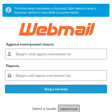
Потрібну мову збережено у браузері. Щоб змінити мову у
браузері, виберіть іншу мову на цьому екрані.
Адреса електронної пошти
Пароль
Вхід у систему
Select a locale:
українська