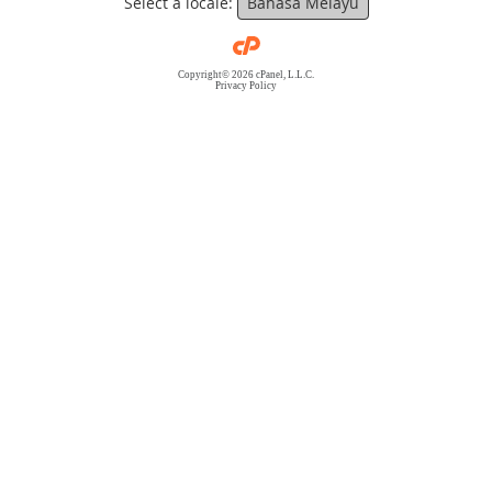
Select a locale:
Bahasa Melayu
Copyright© 2026 cPanel, L.L.C.
Privacy Policy