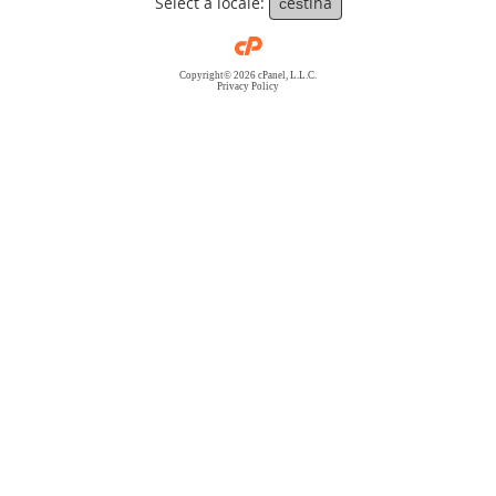
Select a locale:
čeština
Copyright© 2026 cPanel, L.L.C.
Privacy Policy