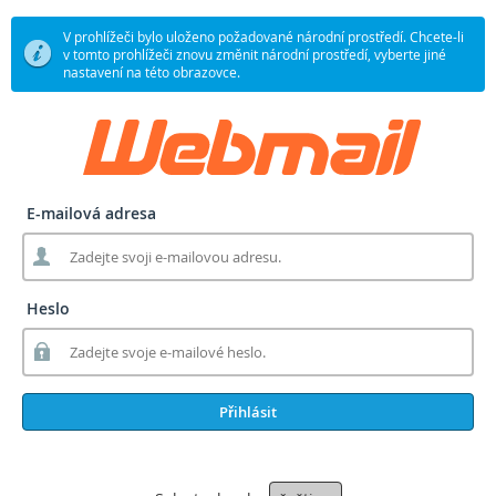
V prohlížeči bylo uloženo požadované národní prostředí. Chcete-li
v tomto prohlížeči znovu změnit národní prostředí, vyberte jiné
nastavení na této obrazovce.
E-mailová adresa
Heslo
Přihlásit